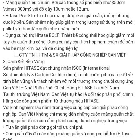
vào bề mặt kim loại và đế đứng tiện lợi.
3. Cam Kết Bền Vững
Sản phẩm HITASE đạt chứng nhận ISCC (International
Sustainability & Carbon Certification), minh chứng cho cam kết về
tính bền vững và trách nhiệm với môi trường trong chuỗi cung ứng.
Can Việt – Nhà Phân Phối Chính Hãng HITASE Tại Việt Nam
Tại thị trường Việt Nam, Can Việt tự hào là đối tác phân phối chính
hãng các dòng sản phẩm từ thương hiệu HITASE.
Với kinh nghiệm lâu năm trong việc cung cấp các giải pháp công
nghiệp, Can Việt không chỉ mang đến những cuộn màng quấn chất
lượng quốc tế mà còn đồng hành cùng doanh nghiệp trong việc:
• Tư vấn giải pháp đóng gói tối ưu chi phí.
• Cung cấp đầy đủ các dòng màng quấn và dụng cụ hỗ trợ (Hitase
Bolt).
• Đảm bảo nguồn hàng ổn định và dịch vụ hỗ trợ kỹ thuật chuyên
nghiệp.
Việc kết hợp giữa chất lượng vượt trội của HITASE và uy tín dịch vụ
của Can Việt sẽ giúp quy trình logistics của quý khách hàng trở nên
chuyên nghiệp, an toàn và tiết kiệm hơn bao giờ hết.