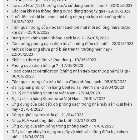
Một số loại ống nhựa phổ biến trên thị trường hiện nay -
22/05/2023
Khăn lau thực phẩm và ứng dụng - 18/05/2023
Phòng sạch điện tử là gì ? - 17/05/2023
Food contact certification (chứng nhận tiếp xúc thực phẩm) là gì -
08/05/2023
Tầm quan trọng của bảo hộ lao động phòng sạch - 05/05/2023
Đại lý phân phối chính hãng Contec Tại Việt Nam - 28/04/2023
Đại lý chính hãng Scott tại Việt Nam - 27/04/2023
Đại lý chính hãng Kleenex tại Việt Nam - 26/04/2023
Ứng dụng của các cấp độ phòng sạch trong nhà máy sản xuất hiện
nay - 25/04/2023
Công nghệ Hydroknit là gì - 21/04/2023
Nhựa PLA và những điều cần biết - 20/04/2023
Ứng dụng của tăm bông trong phòng sạch - 19/04/2023
Giấy lau tay chuyên dụng và giấy vệ sinh và những điều bạn chưa
biết - 18/04/2023
Nguy cơ tiềm ẩn từ máy sấy tay - 17/04/2023
Một số ứng dụng của phòng sạch - 13/04/2023
Một số lưu ý về lưu trữ bảo quản và vận chuyển keo dán công
nghiệp - 13/04/2023
Những điều cần biết về tiêu chuẩn và quy định về keo dán -
12/04/2023
Lựa chọn keo dán công nghiệp như thế nào cho đúng -
11/04/2023