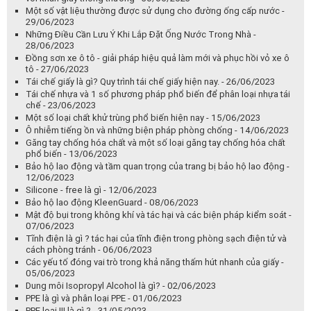
chế - 23/06/2023
Một số loại chất khử trùng phổ biến hiện nay - 15/06/2023
Ô nhiễm tiếng ồn và những biện pháp phòng chống - 14/06/2023
Găng tay chống hóa chất và một số loại găng tay chống hóa chất
phổ biến - 13/06/2023
Bảo hộ lao động và tầm quan trọng của trang bị bảo hộ lao động -
12/06/2023
Silicone - free là gì - 12/06/2023
Bảo hộ lao động KleenGuard - 08/06/2023
Mật độ bụi trong không khí và tác hại và các biện pháp kiểm soát -
07/06/2023
Tĩnh điện là gì ? tác hại của tĩnh điện trong phòng sạch điện tử và
cách phòng tránh - 06/06/2023
Các yếu tố đóng vai trò trong khả năng thấm hút nhanh của giấy -
05/06/2023
Dung môi Isopropyl Alcohol là gì? - 02/06/2023
PPE là gì và phân loại PPE - 01/06/2023
PPE loại III là gì ? - 31/05/2023
Tại sao Nitơ (N2) thường được sử dụng làm khí nén ? - 30/05/2023
Các loại khí nén thông dụng được dùng trong ty gas - 29/05/2023
1 số tiêu chí khi lựa chọn loại ống nhựa phù hợp cho công việc -
26/05/2023
Tầm quan trọng của việc làm sạch bề mặt mối nối ống nhựa trước
khi dán - 25/05/2023
Dung dịch khử khuẩn phòng sạch là gì ? - 24/05/2023
Tăm bông phòng sạch điện tử và những điều cần biết - 23/05/2023