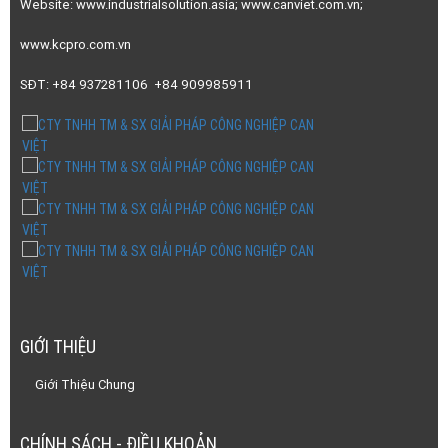
GIỚI THIỆU
Giới Thiệu Chung
CHÍNH SÁCH - ĐIỀU KHOẢN
THỐNG KÊ TRUY CẬP
Đang online:
5
Tuần:
3540