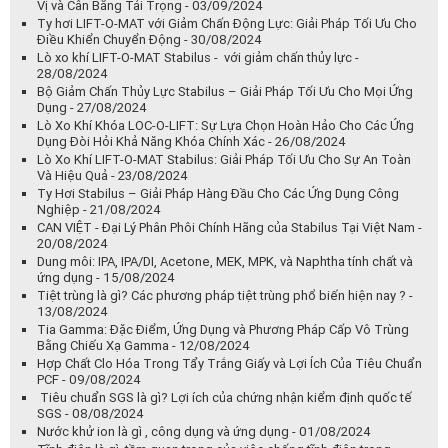
Dụng Đòi Hỏi Khả Năng Khóa Chính Xác - 26/08/2024
Lò Xo Khí LIFT-O-MAT Stabilus: Giải Pháp Tối Ưu Cho Sự An Toàn
Và Hiệu Quả - 23/08/2024
Ty Hơi Stabilus – Giải Pháp Hàng Đầu Cho Các Ứng Dụng Công
Nghiệp - 21/08/2024
CAN VIỆT - Đại Lý Phân Phôi Chính Hãng của Stabilus Tại Việt Nam -
20/08/2024
Dung môi: IPA, IPA/DI, Acetone, MEK, MPK, và Naphtha tính chất và
ứng dụng - 15/08/2024
Tiệt trùng là gì? Các phương pháp tiệt trùng phổ biến hiện nay ? -
13/08/2024
Tia Gamma: Đặc Điểm, Ứng Dụng và Phương Pháp Cấp Vô Trùng
Bằng Chiếu Xạ Gamma - 12/08/2024
Hợp Chất Clo Hóa Trong Tẩy Trắng Giấy và Lợi Ích Của Tiêu Chuẩn
PCF - 09/08/2024
Tiêu chuẩn SGS là gì? Lợi ích của chứng nhận kiểm định quốc tế
SGS - 08/08/2024
Nước khử ion là gì , công dụng và ứng dụng - 01/08/2024
Tĩnh điện là gì, tầm quan trọng của việc chống tĩnh điện trong
phòng sạch và các biện pháp phòng tránh tĩnh điện - 29/07/2024
Tiêu chuẩn VOC là gì, phân loại, vai trò và ý nghĩa - 26/07/2024
Ưu Điểm Của Việc Sử Dụng Khăn Giấy Lau Được Bão Hòa Trước Với
Dung Môi hoặc Hóa Chất - 24/07/2024
Tiêu Chuẩn Khăn Giấy Lau Cho Nhà Hàng Khách Sạn - 23/07/2024
Cách Lựa Chọn Khăn Giấy Lau Phù Hợp Cho Từng Mục Đích Sử
Dụng - 22/07/2024
Thông Báo Quan Trọng - 19/07/2024