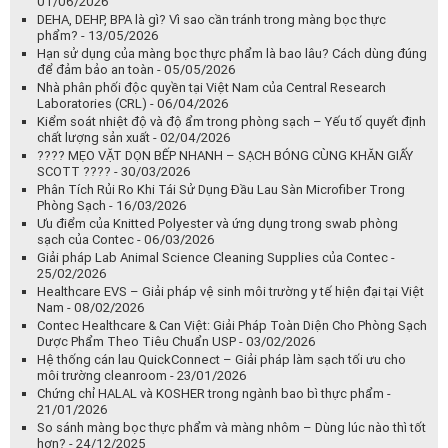
???? MẸO VẶT DỌN BẾP NHANH – SẠCH BÓNG CÙNG KHĂN GIẤY
SCOTT ???? - 30/03/2026
Phân Tích Rủi Ro Khi Tái Sử Dụng Đầu Lau Sàn Microfiber Trong
Phòng Sạch - 16/03/2026
Ưu điểm của Knitted Polyester và ứng dụng trong swab phòng
sạch của Contec - 06/03/2026
Giải pháp Lab Animal Science Cleaning Supplies của Contec -
25/02/2026
Healthcare EVS – Giải pháp vệ sinh môi trường y tế hiện đại tại Việt
Nam - 08/02/2026
Contec Healthcare & Can Việt: Giải Pháp Toàn Diện Cho Phòng Sạch
Dược Phẩm Theo Tiêu Chuẩn USP - 03/02/2026
Hệ thống cán lau QuickConnect – Giải pháp làm sạch tối ưu cho
môi trường cleanroom - 23/01/2026
Chứng chỉ HALAL và KOSHER trong ngành bao bì thực phẩm -
21/01/2026
So sánh màng bọc thực phẩm và màng nhôm – Dùng lúc nào thì tốt
hơn? - 24/12/2025
Cách sử dụng màng bọc thực phẩm đúng cách - 18/12/2025
HITASE - Chuẩn Mực An Toàn Thực Phẩm Toàn Cầu, Bảo Vệ Trọn
Vẹn Bữa Ăn Của Bạn! - 09/12/2025
STABILUS Automotive POWERISE® – Giải pháp truyền động điện
thông minh cho cốp và nắp sau ô tô - 23/10/2025
Giải pháp vận hành cửa hông xe buýt cùng Stabilus - 13/10/2025
Set Time và Cure Time của keo dán Weld-On – Hiểu đúng để thi
công hiệu quả - 10/10/2025