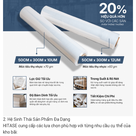
2. Hệ Sinh Thái Sản Phẩm Đa Dạng
HITASE cung cấp các lựa chọn phù hợp với từng nhu cầu cụ thể của
kho bãi:
• Màng quấn tiêu chuẩn: Với các thông số phổ biến như $50cm
\times 300m$ với độ dày 10um hoặc 12um.
• Hitase Pre-Stretch: Loại màng được kéo giãn sẵn, mỏng nhưng
cực kỳ bền. Sản phẩm này giúp giảm trọng lượng sử dụng trên mỗi
pallet và thao tác quấn nhẹ nhàng hơn.
• Dụng cụ hỗ trợ Hitase BOLT: Thiết kế công thái học giúp giảm mỏi
tay khi quấn thủ công. Dụng cụ này còn tích hợp nam châm để bám