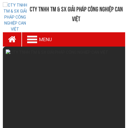
CTy TNHH TM & SX Giải Pháp Công Nghiệp Can
Việt
MENU
HITASE – GIẢI PHÁP MÀNG QUẤN