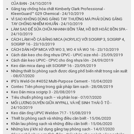
SCIGRIP 16 - 23/10/2019
CÁCH DÁN HỘP MICA VỚI WO 3, WO 4 VÀ WO 16 - 23/10/2019
Cách dán keo cho ống nhựa CPVC - UPVC size nhỏ - 25/09/2019
Cách dán keo UPVC - CPVC cho ống nhựa lớn - 24/09/2019
Keo dán mica dạng sệt SCIGRIP 16 - 23/09/2019
Những thiết bị phòng sạch được dùng phổ biến nhất trong sản xuất
- 08/07/2020
IPS's Weld-On #4052 Multi-Purpose Cement - 10/04/2020
Contec Tiên phong trong giải pháp làm sạch - 28/08/2019
Keo Dán mica scigrip 3 - 20/08/2019
Tiêu chuẩn phòng sạch – và phân loại - 07/07/2020
MỐI LƯƠNG DUYÊN GIỮA WYPALL VÀ HỆ SINH THÁI Ô TÔ -
24/10/2019
Keo dán ống UPVC Weldon 717 - 15/08/2019
Thiết bị phòng sạch và những điều cần biết - 15/06/2020
Khăn lau phòng sạch và những điều cần biết - 15/06/2020
Những lưu ý khi sử dụng găng tay phòng sạch - 14/07/2020
Công nghệ phun sơn tĩnh điện - Giải pháp cho ngành công nghiệp -
15/05/2019
Găng Tay phòng sạch là gì ? - 10/06/2020
THÔNG TIN CHUNG