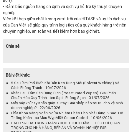
Chia sẻ:
Bài viết khác:
5 Sai Lầm Phổ Biến Khi Dán Keo Dung Môi (Solvent Welding) Và
Cách Phòng Tránh - 10/07/2026
Khăn Lau Tẩm Sẵn Dung Dịch (Presaturated Wipes): Giải Pháp
Chuẩn Hóa Quy Trình Làm Sạch Phòng Sạch - 01/07/2026
Máy sấy khí hay Khăn giấy lau tay: Giải pháp nào tối ưu cho vệ sinh
doanh nghiệp? - 22/06/2026
Chìa Khóa Vàng Ngăn Ngừa Nhiễm Chéo Cho Nhà Hàng 5 Sao: Hệ
Thống Khăn Lau Màu WypAll® Colour Coded - 10/06/2026
HACCP & FDA TRONG MÀNG BỌC THỰC PHẨM – TIÊU CHÍ QUAN
TRỌNG CHO NHÀ HÀNG, BẾP ĂN VÀ DOANH NGHIỆP F&B -
01/06/2026
DEHA, DEHP, BPA là gì? Vì sao cần tránh trong màng bọc thực
phẩm? - 13/05/2026
Hạn sử dụng của màng bọc thực phẩm là bao lâu? Cách dùng đúng
để đảm bảo an toàn - 05/05/2026
Nhà phân phối độc quyền tại Việt Nam của Central Research
Laboratories (CRL) - 06/04/2026
Kiểm soát nhiệt độ và độ ẩm trong phòng sạch – Yếu tố quyết định
chất lượng sản xuất - 02/04/2026