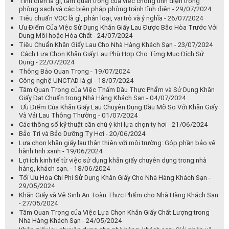
Công nghệ UNCTAD là gì - 18/07/2024
Tầm Quan Trọng của Việc Thấm Dầu Thực Phẩm và Sử Dụng Khăn
Giấy Đạt Chuẩn trong Nhà Hàng Khách Sạn - 04/07/2024
Ưu Điểm Của Khăn Giấy Lau Chuyên Dụng Dầu Mỡ So Với Khăn Giấy
Và Vải Lau Thông Thường - 01/07/2024
Các thông số kỹ thuật cần chú ý khi lựa chọn ty hơi - 21/06/2024
Bảo Trì và Bảo Dưỡng Ty Hơi - 20/06/2024
Lựa chọn khăn giấy lau thân thiện với môi trường: Góp phần bảo vệ
hành tinh xanh - 19/06/2024
Lợi ích kinh tế từ việc sử dụng khăn giấy chuyên dụng trong nhà
hàng, khách sạn. - 18/06/2024
Tối Ưu Hóa Chi Phí Sử Dụng Khăn Giấy Cho Nhà Hàng Khách Sạn -
29/05/2024
Khăn Giấy và Vệ Sinh An Toàn Thực Phẩm cho Nhà Hàng Khách Sạn
- 27/05/2024
Tầm Quan Trọng của Việc Lựa Chọn Khăn Giấy Chất Lượng trong
Nhà Hàng Khách Sạn - 24/05/2024
Khăn giấy lau chuyên dụng cho nhà hàng, khách sạn: Giải pháp vệ
sinh tối ưu - 13/05/2024
Tầm Quan Trọng của Việc Tái Chế Nhựa và Các Loại Nhựa Có Thể
Tái Chế - 09/04/2024
Những Lưu Ý Quan Trọng Khi Sử Dụng Ty Hơi (Gas Springs) -
02/04/2024
Các vấn đề thường gặp về ty hơi (gas springs) và cách khắc phục -
26/03/2024
Đại lý chính hãng ty hơi HAHN Tại Việt Nam - 05/03/2024