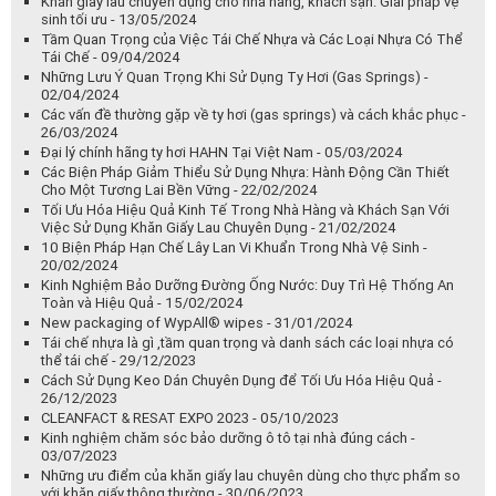
Các Biện Pháp Giảm Thiểu Sử Dụng Nhựa: Hành Động Cần Thiết
Cho Một Tương Lai Bền Vững - 22/02/2024
Tối Ưu Hóa Hiệu Quả Kinh Tế Trong Nhà Hàng và Khách Sạn Với
Việc Sử Dụng Khăn Giấy Lau Chuyên Dụng - 21/02/2024
10 Biện Pháp Hạn Chế Lây Lan Vi Khuẩn Trong Nhà Vệ Sinh -
20/02/2024
Kinh Nghiệm Bảo Dưỡng Đường Ống Nước: Duy Trì Hệ Thống An
Toàn và Hiệu Quả - 15/02/2024
New packaging of WypAll® wipes - 31/01/2024
Tái chế nhựa là gì ,tầm quan trọng và danh sách các loại nhựa có
thể tái chế - 29/12/2023
Cách Sử Dụng Keo Dán Chuyên Dụng để Tối Ưu Hóa Hiệu Quả -
26/12/2023
CLEANFACT & RESAT EXPO 2023 - 05/10/2023
Kinh nghiệm chăm sóc bảo dưỡng ô tô tại nhà đúng cách -
03/07/2023
Những ưu điểm của khăn giấy lau chuyên dùng cho thực phẩm so
với khăn giấy thông thường - 30/06/2023
Một số vật liệu thường được sử dụng cho đường ống cấp nước -
29/06/2023
Những Điều Cần Lưu Ý Khi Lắp Đặt Ống Nước Trong Nhà -
28/06/2023
Đồng sơn xe ô tô - giải pháp hiệu quả làm mới và phục hồi vỏ xe ô
tô - 27/06/2023
Tái chế giấy là gì? Quy trình tái chế giấy hiện nay. - 26/06/2023
Tái chế nhựa và 1 số phương pháp phổ biến để phân loại nhựa tái