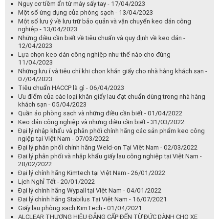
Những lưu í và tiêu chí khi chọn khăn giấy cho nhà hàng khách sạn -
07/04/2023
Tiêu chuẩn HACCP là gì - 06/04/2023
Ưu điểm của các loại khăn giấy lau đạt chuẩn dùng trong nhà hàng
khách sạn - 05/04/2023
Quần áo phòng sạch và những điều cần biết - 01/04/2022
Keo dán công nghiệp và những điều cần biết - 31/03/2022
Đại lý nhập khẩu và phân phối chính hãng các sản phẩm keo công
ngiệp tại Việt Nam - 07/03/2022
Đại lý phân phối chính hãng Weld-on Tại Việt Nam - 02/03/2022
Đại lý phân phối và nhập khẩu giấy lau công nghiệp tại Việt Nam -
28/02/2022
Đại lý chính hãng Kimtech tại Việt Nam - 26/01/2022
Lịch Nghỉ Tết - 20/01/2022
Đại lý chính hãng Wypall tại Việt Nam - 04/01/2022
Đại lý chính hãng Stabilus Tại Việt Nam - 16/07/2021
Giấy lau phòng sạch KimTech - 01/04/2021
ALCLEAR THƯƠNG HIỆU ĐẲNG CẤP ĐẾN TỪ ĐỨC DÀNH CHO XE
CỦA BẠN - 24/10/2019
Găng tay chống hóa chất Kimberly Clark Professional -
KleenGuard™ G29 Chemical - 24/10/2019
VÌ SAO KHÔNG DÙNG GĂNG TAY THƯỜNG MÀ PHẢI DÙNG GĂNG
TAY CHỐNG NHIỄM KHUẨN - 24/10/2019
LÀM SAO ĐỂ SỬA CHỮA NHANH BỒN TẮM, HỒ BƠI HOẶC BỒN SPA -
24/10/2019
CÁCH LÀM HỒ CÁ BẰNG MICA (ACRYLIC) VỚI SCIGRIP 3, SCIGRIP 4,