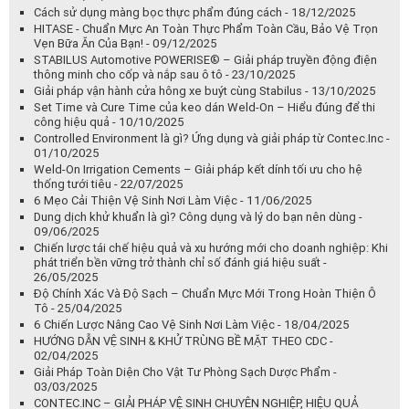
Controlled Environment là gì? Ứng dụng và giải pháp từ Contec.Inc -
01/10/2025
Weld-On Irrigation Cements – Giải pháp kết dính tối ưu cho hệ
thống tưới tiêu - 22/07/2025
6 Mẹo Cải Thiện Vệ Sinh Nơi Làm Việc - 11/06/2025
Dung dịch khử khuẩn là gì? Công dụng và lý do bạn nên dùng -
09/06/2025
Chiến lược tái chế hiệu quả và xu hướng mới cho doanh nghiệp: Khi
phát triển bền vững trở thành chỉ số đánh giá hiệu suất -
26/05/2025
Độ Chính Xác Và Độ Sạch – Chuẩn Mực Mới Trong Hoàn Thiện Ô
Tô - 25/04/2025
6 Chiến Lược Nâng Cao Vệ Sinh Nơi Làm Việc - 18/04/2025
HƯỚNG DẪN VỆ SINH & KHỬ TRÙNG BỀ MẶT THEO CDC -
02/04/2025
Giải Pháp Toàn Diện Cho Vật Tư Phòng Sạch Dược Phẩm -
03/03/2025
CONTEC.INC – GIẢI PHÁP VỆ SINH CHUYÊN NGHIỆP, HIỆU QUẢ
VƯỢT TRỘI - 28/02/2025
Hướng Dẫn Bảo Trì, Bảo Dưỡng Hệ Thống Sprinkler Hiệu Quả -
24/10/2024
Electric Automation Grippers là gì? - 21/10/2024
Precision Link Conveyors: Giải Pháp Tối Ưu Cho Tự Động Hóa Chính
Xác - 18/10/2024
Kẹp Gạt Tay (Manual Toggle Clamps) - Định nghĩa, Đặc điểm và
Ứng dụng - 03/10/2024