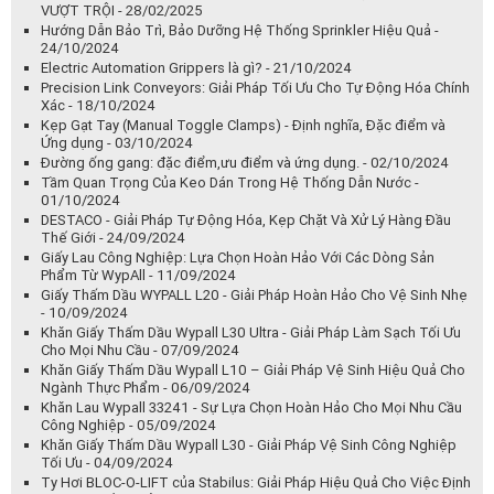
Đường ống gang: đặc điểm,ưu điểm và ứng dụng. - 02/10/2024
Tầm Quan Trọng Của Keo Dán Trong Hệ Thống Dẫn Nước -
01/10/2024
DESTACO - Giải Pháp Tự Động Hóa, Kẹp Chặt Và Xử Lý Hàng Đầu
Thế Giới - 24/09/2024
Giấy Lau Công Nghiệp: Lựa Chọn Hoàn Hảo Với Các Dòng Sản
Phẩm Từ WypAll - 11/09/2024
Giấy Thấm Dầu WYPALL L20 - Giải Pháp Hoàn Hảo Cho Vệ Sinh Nhẹ
- 10/09/2024
Khăn Giấy Thấm Dầu Wypall L30 Ultra - Giải Pháp Làm Sạch Tối Ưu
Cho Mọi Nhu Cầu - 07/09/2024
Khăn Giấy Thấm Dầu Wypall L10 – Giải Pháp Vệ Sinh Hiệu Quả Cho
Ngành Thực Phẩm - 06/09/2024
Khăn Lau Wypall 33241 - Sự Lựa Chọn Hoàn Hảo Cho Mọi Nhu Cầu
Công Nghiệp - 05/09/2024
Khăn Giấy Thấm Dầu Wypall L30 - Giải Pháp Vệ Sinh Công Nghiệp
Tối Ưu - 04/09/2024
Ty Hơi BLOC-O-LIFT của Stabilus: Giải Pháp Hiệu Quả Cho Việc Định
Vị và Cân Bằng Tải Trọng - 03/09/2024
Ty hơi LIFT-O-MAT với Giảm Chấn Động Lực: Giải Pháp Tối Ưu Cho
Điều Khiển Chuyển Động - 30/08/2024
Lò xo khí LIFT-O-MAT Stabilus - với giảm chấn thủy lực -
28/08/2024
Bộ Giảm Chấn Thủy Lực Stabilus – Giải Pháp Tối Ưu Cho Mọi Ứng
Dụng - 27/08/2024
Lò Xo Khí Khóa LOC-O-LIFT: Sự Lựa Chọn Hoàn Hảo Cho Các Ứng