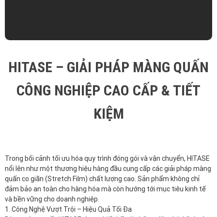
CÔNG NGHIỆP CAO CẤP & TIẾT
KIỆM
Trong bối cảnh tối ưu hóa quy trình đóng gói và vận chuyển, HITASE
nổi lên như một thương hiệu hàng đầu cung cấp các giải pháp màng
quấn co giãn (Stretch Film) chất lượng cao. Sản phẩm không chỉ
đảm bảo an toàn cho hàng hóa mà còn hướng tới mục tiêu kinh tế
và bền vững cho doanh nghiệp.
1. Công Nghệ Vượt Trội – Hiệu Quả Tối Đa
Dòng màng quấn HITASE được thiết kế với những đặc tính kỹ thuật
ấn tượng, mang lại hiệu suất cao hơn 20% so với các sản phẩm
thông thường trên thị trường:
• Lực giữ tối ưu: Đảm bảo bảo vệ hàng hóa tối đa, tránh đổ vỡ hay xê
dịch trong quá trình vận chuyển và lưu kho.
• Độ trong suốt vượt trội: Giúp dễ dàng nhận diện hàng hóa, mã
vạch hoặc tem nhãn mà không cần tháo bỏ bao bì.