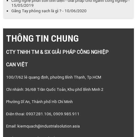
CTY TNHH TM & SX GIẢI PHÁP CÔNG NGHIỆP
CAN VIỆT
100/7/62 lê quang định, phường Bình Thạnh, Tp.HCM
Chi nhánh: 36/6B Trần Quốc Toản, Khu phố Bình Minh 2
Phường Dĩ An, Thành phố Hồ Chí Minh
Điện thoại: 0937.281.106, 0909.985.911
Email: kiemquach@industrialsolution.asia
Website: www.industrialsolution.asia; www.canviet.com.vn;
www.kcpro.com.vn
SĐT: +84 937281106 +84 909985911