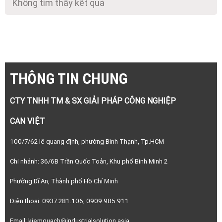
Không tìm thấy kết quả
THÔNG TIN CHUNG
CTY TNHH TM & SX GIẢI PHÁP CÔNG NGHIỆP
CAN VIỆT
100/7/62 lê quang định, phường Bình Thạnh, Tp.HCM
Chi nhánh: 36/6B Trần Quốc Toản, Khu phố Bình Minh 2
Phường Dĩ An, Thành phố Hồ Chí Minh
Điện thoại: 0937.281.106, 0909.985.911
Email: kiemquach@industrialsolution.asia