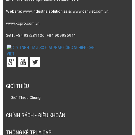
Website: www.industrialsolution.asia; www.canviet.com.vn;
www.kcpro.com.vn
SĐT: +84 937281106 +84 909985911
GIỚI THIỆU
Giới Thiệu Chung
CHÍNH SÁCH - ĐIỀU KHOẢN
THỐNG KÊ TRUY CẬP